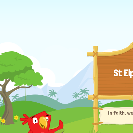
St El
In faith, w